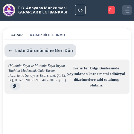
T.C. Anayasa Mahkemesi
KARARLAR BİLGİ BANKASI
KARAR
KARAR BİLGİ FORMU
Liste Görünümüne Geri Dön
(
Muhittin Kaya ve Muhittin Kaya İnşaat
Kararlar Bilgi Bankasında
Taahhüt Madencilik Gıda Turizm
yayımlanan karar metni editöryal
Pazarlama Sanayi ve Ticaret Ltd. Şti.
[2.
düzeltmelere tabi tutulmuş
B.]
,
B. No: 2013/1213
,
4/12/2013
,
§ …
)
olabilir.