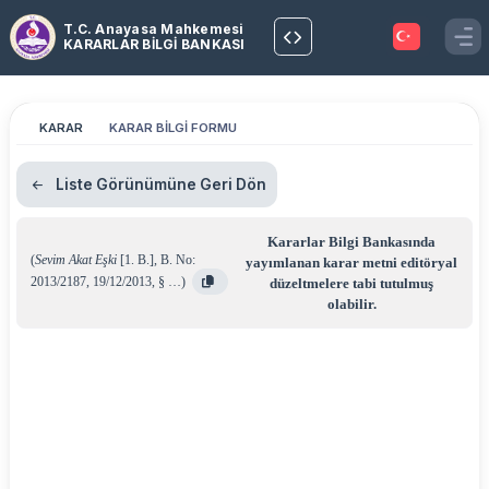
T.C. Anayasa Mahkemesi
KARARLAR BİLGİ BANKASI
KARAR
KARAR BİLGİ FORMU
Liste Görünümüne Geri Dön
Kararlar Bilgi Bankasında
(
Sevim Akat Eşki
[1. B.]
,
B. No:
yayımlanan karar metni editöryal
2013/2187
,
19/12/2013
,
§ …
)
düzeltmelere tabi tutulmuş
olabilir.