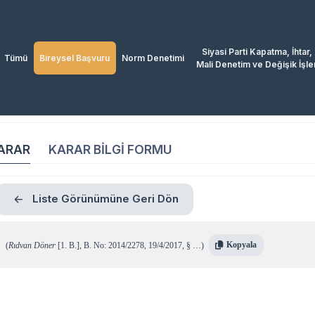
Siyasi Parti Kapatma, İhtar,
Tümü
Bireysel Başvuru
Norm Denetimi
Mali Denetim ve Değişik İşle
ARAR
KARAR BİLGİ FORMU
Liste Görünümüne Geri Dön
Kopyala
(
Rıdvan Döner
[1. B.]
,
B. No: 2014/2278
,
19/4/2017
,
§ …
)