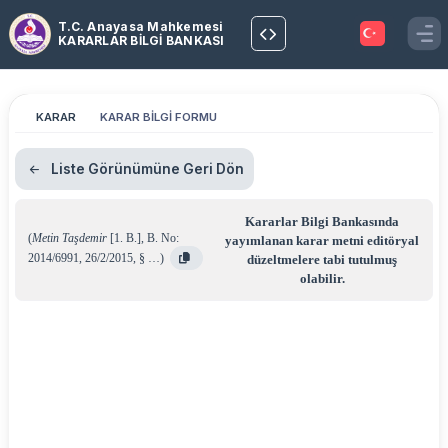
T.C. Anayasa Mahkemesi
KARARLAR BİLGİ BANKASI
KARAR
KARAR BİLGİ FORMU
Liste Görünümüne Geri Dön
Kararlar Bilgi Bankasında
(
Metin Taşdemir
[1. B.]
,
B. No:
yayımlanan karar metni editöryal
2014/6991
,
26/2/2015
,
§ …
)
düzeltmelere tabi tutulmuş
olabilir.