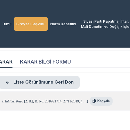
Siyasi Parti Kapatma, İhtar,
Tümü
Bireysel Başvuru
Norm Denetimi
Mali Denetim ve Değişik İşle
ARAR
KARAR BİLGİ FORMU
Liste Görünümüne Geri Dön
Kopyala
(
Halil Sertkaya
[2. B.]
,
B. No: 2016/21714
,
27/11/2019
,
§ …
)