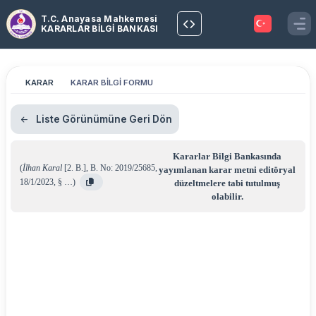
T.C. Anayasa Mahkemesi
KARARLAR BİLGİ BANKASI
KARAR
KARAR BİLGİ FORMU
Liste Görünümüne Geri Dön
Kararlar Bilgi Bankasında
(
İlhan Karal
[2. B.]
,
B. No: 2019/25685
,
yayımlanan karar metni editöryal
18/1/2023
,
§ …
)
düzeltmelere tabi tutulmuş
olabilir.