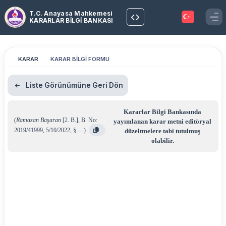
T.C. Anayasa Mahkemesi
KARARLAR BİLGİ BANKASI
KARAR
KARAR BİLGİ FORMU
Liste Görünümüne Geri Dön
Kararlar Bilgi Bankasında
(
Ramazan Başaran
[2. B.]
,
B. No:
yayımlanan karar metni editöryal
2019/41999
,
5/10/2022
,
§ …
)
düzeltmelere tabi tutulmuş
olabilir.