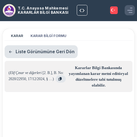
T.C. Anayasa Mahkemesi
KARARLAR BİLGİ BANKASI
KARAR
KARAR BİLGİ FORMU
Liste Görünümüne Geri Dön
Kararlar Bilgi Bankasında
(
Elif Çınar ve diğerleri
[2. B.]
,
B. No:
yayımlanan karar metni editöryal
2020/22950
,
17/12/2024
,
§ …
)
düzeltmelere tabi tutulmuş
olabilir.