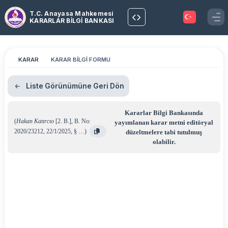
T.C. Anayasa Mahkemesi
KARARLAR BİLGİ BANKASI
KARAR
KARAR BİLGİ FORMU
Liste Görünümüne Geri Dön
Kararlar Bilgi Bankasında
(
Hakan Katırcıo
[2. B.]
,
B. No:
yayımlanan karar metni editöryal
2020/23212
,
22/1/2025
,
§ …
)
düzeltmelere tabi tutulmuş
olabilir.