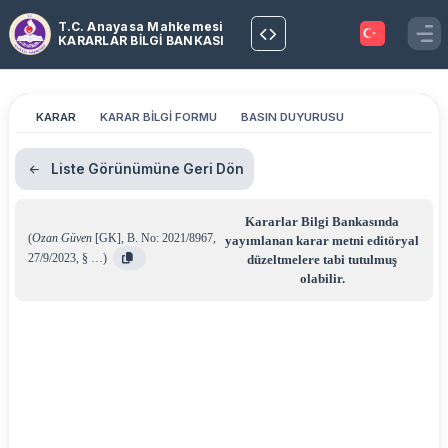
T.C. Anayasa Mahkemesi
KARARLAR BİLGİ BANKASI
KARAR
KARAR BİLGİ FORMU
BASIN DUYURUSU
Liste Görünümüne Geri Dön
Kararlar Bilgi Bankasında
(
Ozan Güven
[GK]
,
B. No: 2021/8967
,
yayımlanan karar metni editöryal
27/9/2023
,
§ …
)
düzeltmelere tabi tutulmuş
olabilir.