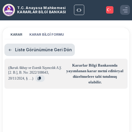
T.C. Anayasa Mahkemesi
KARARLAR BİLGİ BANKASI
KARAR
KARAR BİLGİ FORMU
Liste Görünümüne Geri Dön
Kararlar Bilgi Bankasında
(
Burak Akbay ve Estetik Yayıncılık A.Ş.
yayımlanan karar metni editöryal
[2. B.]
,
B. No: 2022/108643
,
düzeltmelere tabi tutulmuş
20/11/2024
,
§ …
)
olabilir.