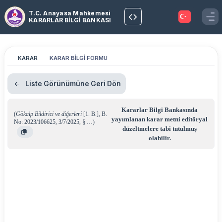
T.C. Anayasa Mahkemesi
KARARLAR BİLGİ BANKASI
KARAR
KARAR BİLGİ FORMU
Liste Görünümüne Geri Dön
Kararlar Bilgi Bankasında
(
Gökalp Bildirici ve diğerleri
[1. B.]
,
B.
yayımlanan karar metni editöryal
No: 2023/106625
,
3/7/2025
,
§ …
)
düzeltmelere tabi tutulmuş
olabilir.