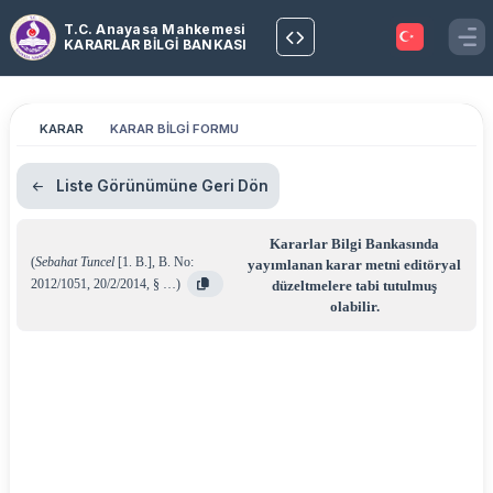
T.C. Anayasa Mahkemesi
KARARLAR BİLGİ BANKASI
KARAR
KARAR BİLGİ FORMU
Liste Görünümüne Geri Dön
Kararlar Bilgi Bankasında
(
Sebahat Tuncel
[1. B.]
,
B. No:
yayımlanan karar metni editöryal
2012/1051
,
20/2/2014
,
§ …
)
düzeltmelere tabi tutulmuş
olabilir.