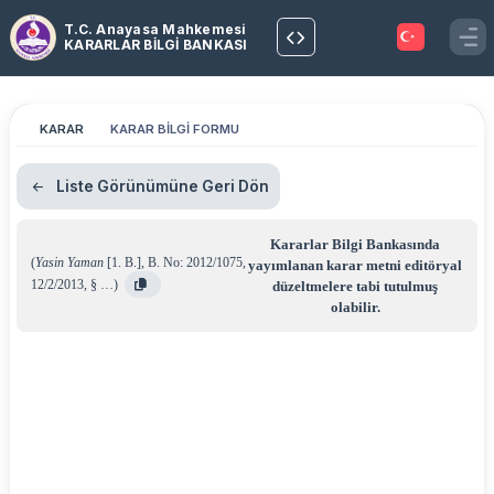
T.C. Anayasa Mahkemesi
KARARLAR BİLGİ BANKASI
KARAR
KARAR BİLGİ FORMU
Liste Görünümüne Geri Dön
Kararlar Bilgi Bankasında
(
Yasin Yaman
[1. B.]
,
B. No: 2012/1075
,
yayımlanan karar metni editöryal
12/2/2013
,
§ …
)
düzeltmelere tabi tutulmuş
olabilir.