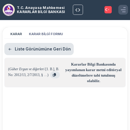
T.C. Anayasa Mahkemesi
KARARLAR BİLGİ BANKASI
KARAR
KARAR BİLGİ FORMU
Liste Görünümüne Geri Dön
Kararlar Bilgi Bankasında
(
Güher Ergun ve diğerleri
[1. B.]
,
B.
yayımlanan karar metni editöryal
No: 2012/13
,
2/7/2013
,
§ …
)
düzeltmelere tabi tutulmuş
olabilir.