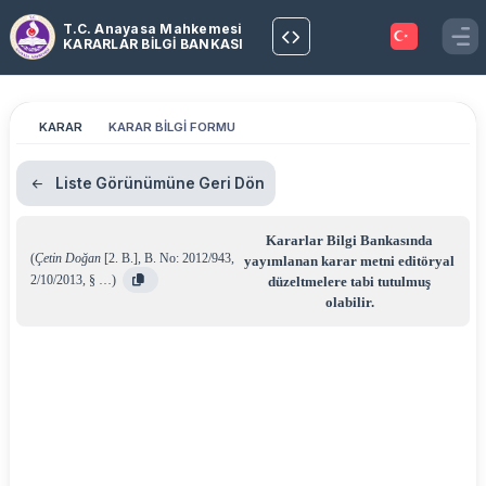
T.C. Anayasa Mahkemesi
KARARLAR BİLGİ BANKASI
KARAR
KARAR BİLGİ FORMU
Liste Görünümüne Geri Dön
Kararlar Bilgi Bankasında
(
Çetin Doğan
[2. B.]
,
B. No: 2012/943
,
yayımlanan karar metni editöryal
2/10/2013
,
§ …
)
düzeltmelere tabi tutulmuş
olabilir.