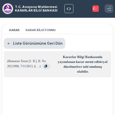
T.C. Anayasa Mahkemesi
KARARLAR BİLGİ BANKASI
KARAR
KARAR BİLGİ FORMU
Liste Görünümüne Geri Dön
Kararlar Bilgi Bankasında
(
Ramazan Tosun
[1. B.]
,
B. No:
yayımlanan karar metni editöryal
2012/998
,
7/11/2013
,
§ …
)
düzeltmelere tabi tutulmuş
olabilir.