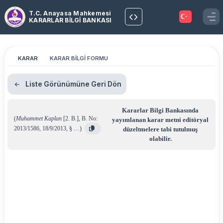
T.C. Anayasa Mahkemesi
KARARLAR BİLGİ BANKASI
KARAR
KARAR BİLGİ FORMU
Liste Görünümüne Geri Dön
Kararlar Bilgi Bankasında
(
Muhammet Kaplan
[2. B.]
,
B. No:
yayımlanan karar metni editöryal
2013/1586
,
18/9/2013
,
§ …
)
düzeltmelere tabi tutulmuş
olabilir.