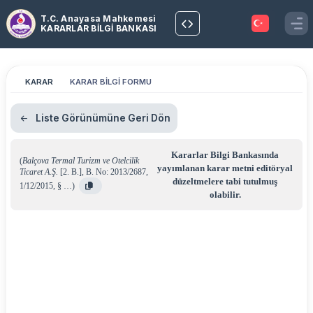
T.C. Anayasa Mahkemesi
KARARLAR BİLGİ BANKASI
KARAR
KARAR BİLGİ FORMU
Liste Görünümüne Geri Dön
Kararlar Bilgi Bankasında
(
Balçova Termal Turizm ve Otelcilik
yayımlanan karar metni editöryal
Ticaret A.Ş.
[2. B.]
,
B. No: 2013/2687
,
düzeltmelere tabi tutulmuş
1/12/2015
,
§ …
)
olabilir.