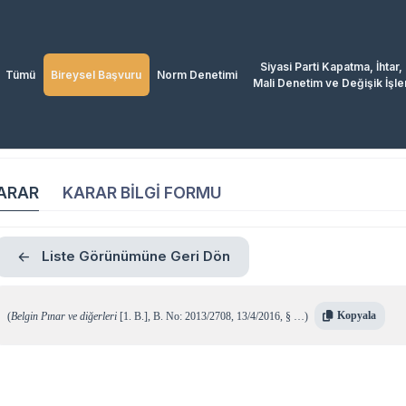
Siyasi Parti Kapatma, İhtar,
Tümü
Bireysel Başvuru
Norm Denetimi
Mali Denetim ve Değişik İşle
ARAR
KARAR BİLGİ FORMU
Liste Görünümüne Geri Dön
Kopyala
(
Belgin Pınar ve diğerleri
[1. B.]
,
B. No: 2013/2708
,
13/4/2016
,
§ …
)