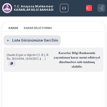
T.C. Anayasa Mahkemesi
KARARLAR BİLGİ BANKASI
KARAR
KARAR BİLGİ FORMU
Liste Görünümüne Geri Dön
Kararlar Bilgi Bankasında
(
Saadet Ergün ve diğerleri
[1. B.]
,
B.
yayımlanan karar metni editöryal
No: 2013/4194
,
14/10/2015
,
§ …
)
düzeltmelere tabi tutulmuş
olabilir.