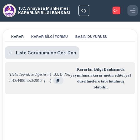
T.C. Anayasa Mahkemesi
KARARLAR BİLGİ BANKASI
KARAR
KARAR BİLGİ FORMU
BASIN DUYURUSU
Liste Görünümüne Geri Dön
Kararlar Bilgi Bankasında
(
Halis Toprak ve diğerleri
[1. B.]
,
B. No:
yayımlanan karar metni editöryal
2013/4488
,
23/3/2016
,
§ …
)
düzeltmelere tabi tutulmuş
olabilir.