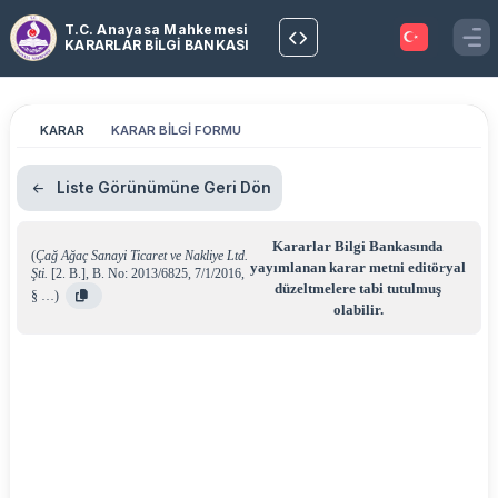
T.C. Anayasa Mahkemesi
KARARLAR BİLGİ BANKASI
KARAR
KARAR BİLGİ FORMU
Liste Görünümüne Geri Dön
Kararlar Bilgi Bankasında
(
Çağ Ağaç Sanayi Ticaret ve Nakliye Ltd.
yayımlanan karar metni editöryal
Şti.
[2. B.]
,
B. No: 2013/6825
,
7/1/2016
,
düzeltmelere tabi tutulmuş
§ …
)
olabilir.