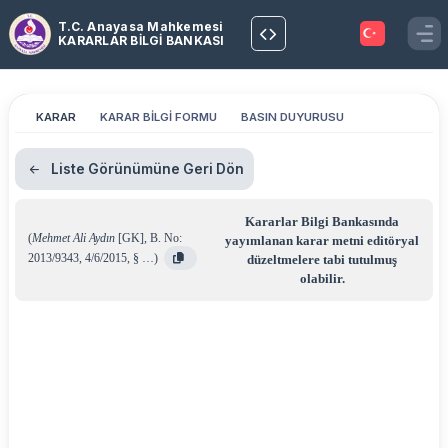
T.C. Anayasa Mahkemesi
KARARLAR BİLGİ BANKASI
KARAR
KARAR BİLGİ FORMU
BASIN DUYURUSU
Liste Görünümüne Geri Dön
Kararlar Bilgi Bankasında
(
Mehmet Ali Aydın
[GK]
,
B. No:
yayımlanan karar metni editöryal
2013/9343
,
4/6/2015
,
§ …
)
düzeltmelere tabi tutulmuş
olabilir.