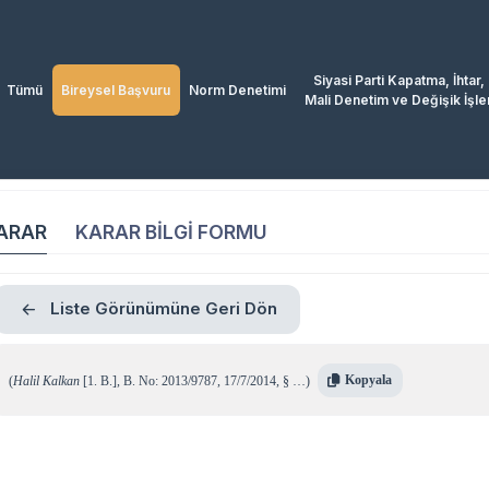
Siyasi Parti Kapatma, İhtar,
Tümü
Bireysel Başvuru
Norm Denetimi
Mali Denetim ve Değişik İşle
ARAR
KARAR BİLGİ FORMU
Liste Görünümüne Geri Dön
Kopyala
(
Halil Kalkan
[1. B.]
,
B. No: 2013/9787
,
17/7/2014
,
§ …
)