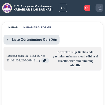
T.C. Anayasa Mahkemesi
KARARLAR BİLGİ BANKASI
KARAR
KARAR BİLGİ FORMU
Liste Görünümüne Geri Dön
Kararlar Bilgi Bankasında
(
Mahmut Tanal (2)
[1. B.]
,
B. No:
yayımlanan karar metni editöryal
2014/11438
,
23/7/2014
,
§ …
)
düzeltmelere tabi tutulmuş
olabilir.