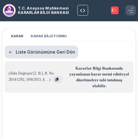
T.C. Anayasa Mahkemesi
KARARLAR BİLGİ BANKASI
KARAR
KARAR BİLGİ FORMU
Liste Görünümüne Geri Dön
Kararlar Bilgi Bankasında
(
Tuba Doğruyol
[2. B.]
,
B. No:
yayımlanan karar metni editöryal
2014/1292
,
10/6/2015
,
§ …
)
düzeltmelere tabi tutulmuş
olabilir.