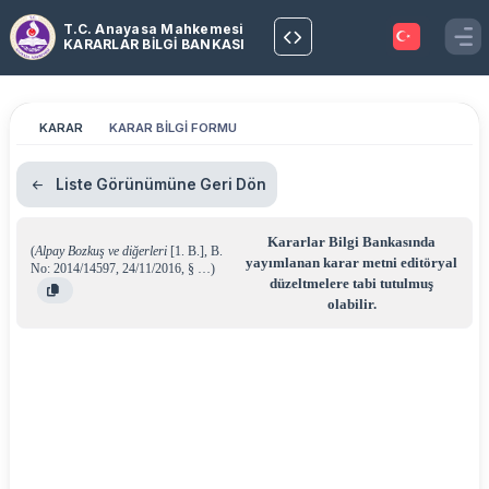
T.C. Anayasa Mahkemesi
KARARLAR BİLGİ BANKASI
KARAR
KARAR BİLGİ FORMU
Liste Görünümüne Geri Dön
Kararlar Bilgi Bankasında
(
Alpay Bozkuş ve diğerleri
[1. B.]
,
B.
yayımlanan karar metni editöryal
No: 2014/14597
,
24/11/2016
,
§ …
)
düzeltmelere tabi tutulmuş
olabilir.