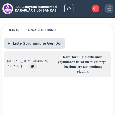
T.C. Anayasa Mahkemesi
KARARLAR BİLGİ BANKASI
KARAR
KARAR BİLGİ FORMU
Liste Görünümüne Geri Dön
Kararlar Bilgi Bankasında
(
M.K
[2. B.]
,
B. No: 2014/16526
,
yayımlanan karar metni editöryal
20/7/2017
,
§ …
)
düzeltmelere tabi tutulmuş
olabilir.