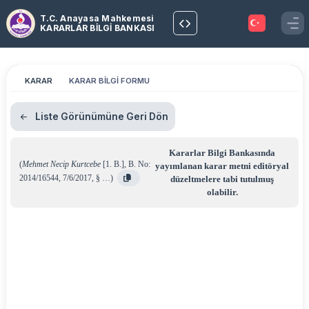
T.C. Anayasa Mahkemesi
KARARLAR BİLGİ BANKASI
KARAR
KARAR BİLGİ FORMU
Liste Görünümüne Geri Dön
Kararlar Bilgi Bankasında
(
Mehmet Necip Kurtcebe
[1. B.]
,
B. No:
yayımlanan karar metni editöryal
2014/16544
,
7/6/2017
,
§ …
)
düzeltmelere tabi tutulmuş
olabilir.