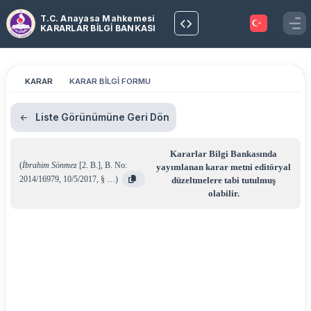
T.C. Anayasa Mahkemesi
KARARLAR BİLGİ BANKASI
KARAR
KARAR BİLGİ FORMU
Liste Görünümüne Geri Dön
Kararlar Bilgi Bankasında
(
İbrahim Sönmez
[2. B.]
,
B. No:
yayımlanan karar metni editöryal
2014/16979
,
10/5/2017
,
§ …
)
düzeltmelere tabi tutulmuş
olabilir.