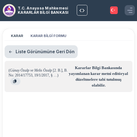
T.C. Anayasa Mahkemesi
KARARLAR BİLGİ BANKASI
KARAR
KARAR BİLGİ FORMU
Liste Görünümüne Geri Dön
Kararlar Bilgi Bankasında
(
Günay Özalp ve Melis Özalp
[2. B.]
,
B.
yayımlanan karar metni editöryal
No: 2014/17753
,
19/1/2017
,
§ …
)
düzeltmelere tabi tutulmuş
olabilir.