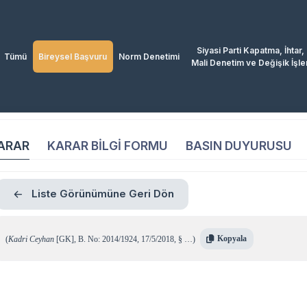
Siyasi Parti Kapatma, İhtar,
Tümü
Bireysel Başvuru
Norm Denetimi
Mali Denetim ve Değişik İşle
ARAR
KARAR BİLGİ FORMU
BASIN DUYURUSU
Liste Görünümüne Geri Dön
Kopyala
(
Kadri Ceyhan
[GK]
,
B. No: 2014/1924
,
17/5/2018
,
§ …
)