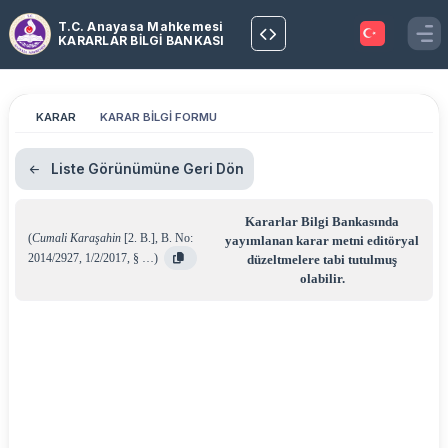
T.C. Anayasa Mahkemesi
KARARLAR BİLGİ BANKASI
KARAR
KARAR BİLGİ FORMU
Liste Görünümüne Geri Dön
Kararlar Bilgi Bankasında
(
Cumali Karaşahin
[2. B.]
,
B. No:
yayımlanan karar metni editöryal
2014/2927
,
1/2/2017
,
§ …
)
düzeltmelere tabi tutulmuş
olabilir.