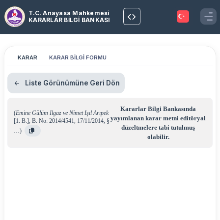
T.C. Anayasa Mahkemesi
KARARLAR BİLGİ BANKASI
KARAR
KARAR BİLGİ FORMU
Liste Görünümüne Geri Dön
Kararlar Bilgi Bankasında
(
Emine Gülüm Ilgaz ve Nimet Işıl Arıpek
yayımlanan karar metni editöryal
[1. B.]
,
B. No: 2014/4541
,
17/11/2014
,
§
düzeltmelere tabi tutulmuş
…
)
olabilir.