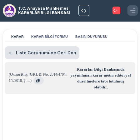
T.C. Anayasa Mahkemesi
KARARLAR BİLGİ BANKASI
KARAR
KARAR BİLGİ FORMU
BASIN DUYURUSU
Liste Görünümüne Geri Dön
Kararlar Bilgi Bankasında
(
Orhan Kılıç
[GK]
,
B. No: 2014/4704
,
yayımlanan karar metni editöryal
1/2/2018
,
§ …
)
düzeltmelere tabi tutulmuş
olabilir.