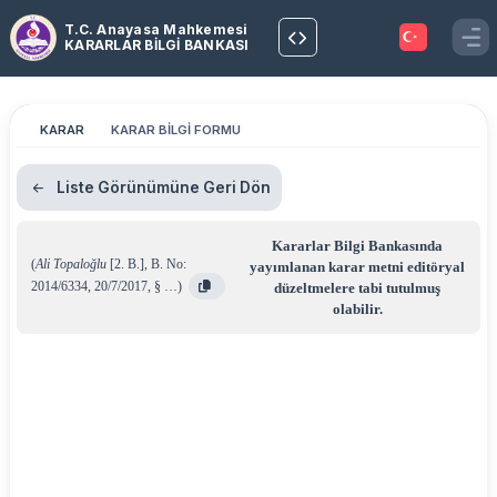
T.C. Anayasa Mahkemesi
KARARLAR BİLGİ BANKASI
KARAR
KARAR BİLGİ FORMU
Liste Görünümüne Geri Dön
Kararlar Bilgi Bankasında
(
Ali Topaloğlu
[2. B.]
,
B. No:
yayımlanan karar metni editöryal
2014/6334
,
20/7/2017
,
§ …
)
düzeltmelere tabi tutulmuş
olabilir.