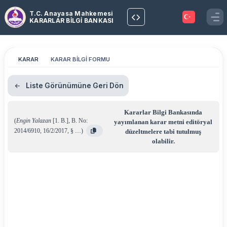
T.C. Anayasa Mahkemesi
KARARLAR BİLGİ BANKASI
KARAR
KARAR BİLGİ FORMU
Liste Görünümüne Geri Dön
Kararlar Bilgi Bankasında
(
Engin Yalazan
[1. B.]
,
B. No:
yayımlanan karar metni editöryal
2014/6910
,
16/2/2017
,
§ …
)
düzeltmelere tabi tutulmuş
olabilir.