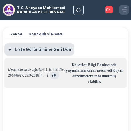
T.C. Anayasa Mahkemesi
KARARLAR BİLGİ BANKASI
KARAR
KARAR BİLGİ FORMU
Liste Görünümüne Geri Dön
Kararlar Bilgi Bankasında
(
Aysel Yılmaz ve diğerleri
[1. B.]
,
B. No:
yayımlanan karar metni editöryal
2014/6927
,
29/9/2016
,
§ …
)
düzeltmelere tabi tutulmuş
olabilir.