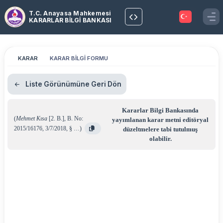
T.C. Anayasa Mahkemesi
KARARLAR BİLGİ BANKASI
KARAR
KARAR BİLGİ FORMU
Liste Görünümüne Geri Dön
Kararlar Bilgi Bankasında
(
Mehmet Kısa
[2. B.]
,
B. No:
yayımlanan karar metni editöryal
2015/16176
,
3/7/2018
,
§ …
)
düzeltmelere tabi tutulmuş
olabilir.