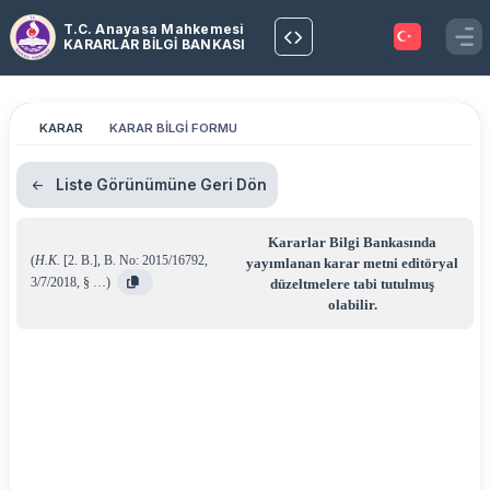
T.C. Anayasa Mahkemesi
KARARLAR BİLGİ BANKASI
KARAR
KARAR BİLGİ FORMU
Liste Görünümüne Geri Dön
Kararlar Bilgi Bankasında
(
H.K.
[2. B.]
,
B. No: 2015/16792
,
yayımlanan karar metni editöryal
3/7/2018
,
§ …
)
düzeltmelere tabi tutulmuş
olabilir.