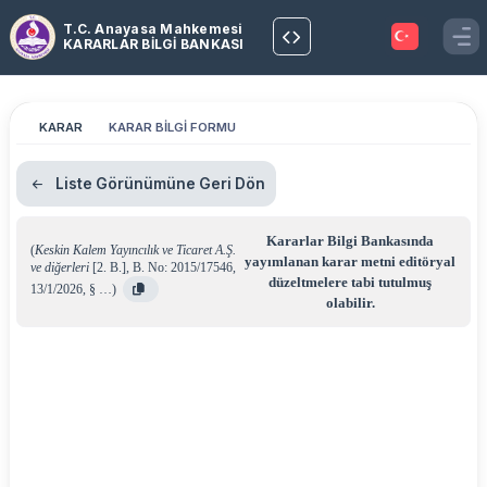
T.C. Anayasa Mahkemesi
KARARLAR BİLGİ BANKASI
KARAR
KARAR BİLGİ FORMU
Liste Görünümüne Geri Dön
Kararlar Bilgi Bankasında
(
Keskin Kalem Yayıncılık ve Ticaret A.Ş.
yayımlanan karar metni editöryal
ve diğerleri
[2. B.]
,
B. No: 2015/17546
,
düzeltmelere tabi tutulmuş
13/1/2026
,
§ …
)
olabilir.