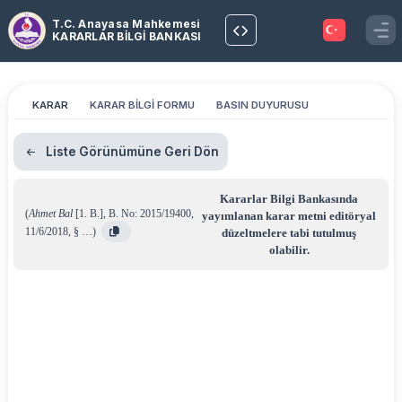
T.C. Anayasa Mahkemesi
KARARLAR BİLGİ BANKASI
KARAR
KARAR BİLGİ FORMU
BASIN DUYURUSU
Liste Görünümüne Geri Dön
Kararlar Bilgi Bankasında
(
Ahmet Bal
[1. B.]
,
B. No: 2015/19400
,
yayımlanan karar metni editöryal
11/6/2018
,
§ …
)
düzeltmelere tabi tutulmuş
olabilir.