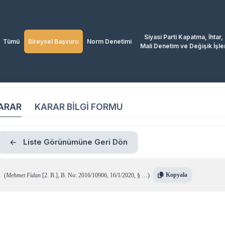
Siyasi Parti Kapatma, İhtar,
Tümü
Bireysel Başvuru
Norm Denetimi
Mali Denetim ve Değişik İşle
ARAR
KARAR BİLGİ FORMU
Liste Görünümüne Geri Dön
Kopyala
(
Mehmet Fidan
[2. B.]
,
B. No: 2016/10906
,
16/1/2020
,
§ …
)