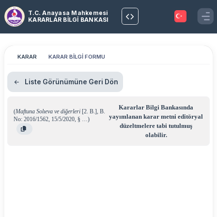
T.C. Anayasa Mahkemesi
KARARLAR BİLGİ BANKASI
KARAR
KARAR BİLGİ FORMU
Liste Görünümüne Geri Dön
Kararlar Bilgi Bankasında
(
Maftuna Solıeva ve diğerleri
[2. B.]
,
B.
yayımlanan karar metni editöryal
No: 2016/1562
,
15/5/2020
,
§ …
)
düzeltmelere tabi tutulmuş
olabilir.