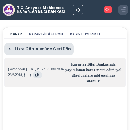
T.C. Anayasa Mahkemesi
KARARLAR BİLGİ BANKASI
KARAR
KARAR BİLGİ FORMU
BASIN DUYURUSU
Liste Görünümüne Geri Dön
Kararlar Bilgi Bankasında
(
Melih Sivas
[1. B.]
,
B. No: 2016/15634
,
yayımlanan karar metni editöryal
28/6/2018
,
§ …
)
düzeltmelere tabi tutulmuş
olabilir.