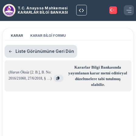
T.C. Anayasa Mahkemesi
KARARLAR BİLGİ BANKASI
KARAR
KARAR BİLGİ FORMU
Liste Görünümüne Geri Dön
Kararlar Bilgi Bankasında
(
Harun Öksüz
[2. B.]
,
B. No:
yayımlanan karar metni editöryal
2016/21060
,
27/6/2018
,
§ …
)
düzeltmelere tabi tutulmuş
olabilir.