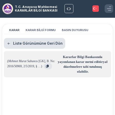
T.C. Anayasa Mahkemesi
KARARLAR BİLGİ BANKASI
KARAR
KARAR BİLGİ FORMU
BASIN DUYURUSU
Liste Görünümüne Geri Dön
Kararlar Bilgi Bankasında
(
Mehmet Murat Sabuncu
[GK]
,
B. No:
yayımlanan karar metni editöryal
2016/50969
,
2/5/2019
,
§ …
)
düzeltmelere tabi tutulmuş
olabilir.