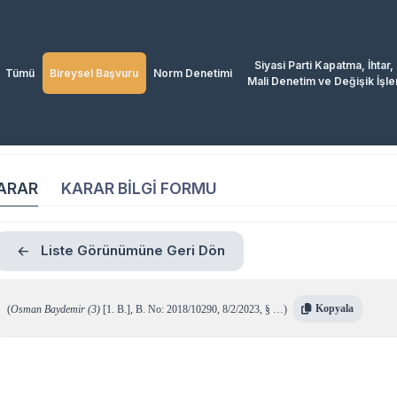
Siyasi Parti Kapatma, İhtar,
Tümü
Bireysel Başvuru
Norm Denetimi
Mali Denetim ve Değişik İşle
ARAR
KARAR BİLGİ FORMU
Liste Görünümüne Geri Dön
Kopyala
(
Osman Baydemir (3)
[1. B.]
,
B. No: 2018/10290
,
8/2/2023
,
§ …
)