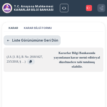
T.C. Anayasa Mahkemesi
KARARLAR BİLGİ BANKASI
KARAR
KARAR BİLGİ FORMU
Liste Görünümüne Geri Dön
Kararlar Bilgi Bankasında
(
J.A.
[1. B.]
,
B. No: 2018/1627
,
yayımlanan karar metni editöryal
23/5/2018
,
§ …
)
düzeltmelere tabi tutulmuş
olabilir.